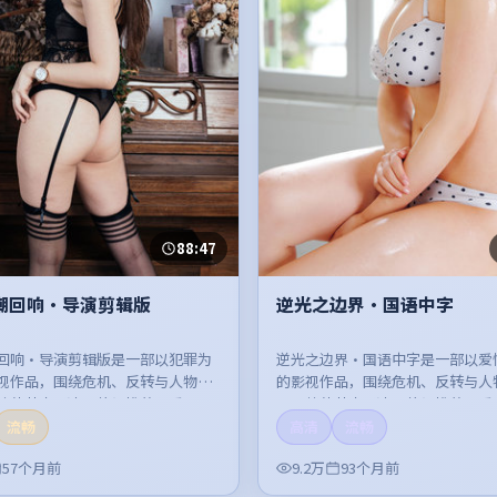
88:47
潮回响·导演剪辑版
逆光之边界·国语中字
回响·导演剪辑版是一部以犯罪为
逆光之边界·国语中字是一部以爱
视作品，围绕危机、反转与人物成
的影视作品，围绕危机、反转与人
整体节奏紧凑，值得推荐观看。
开，整体节奏紧凑，值得推荐观看
流畅
高清
流畅
57个月前
9.2万
93个月前