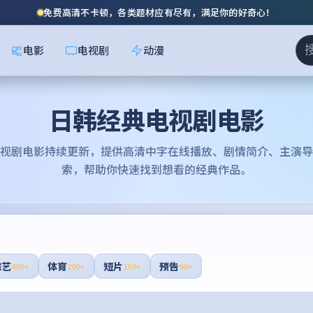
免费高清不卡顿，各类题材应有尽有，满足你的好奇心！
电影
电视剧
动漫
日韩经典电视剧电影
视剧电影
持续更新，提供高清中字在线播放、剧情简介、主演导
索，帮助你快速找到想看的经典作品。
综艺
体育
短片
预告
400+
200+
150+
90+