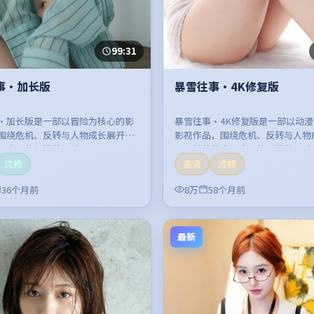
99:31
事·加长版
暴雪往事·4K修复版
·加长版是一部以冒险为核心的影
暴雪往事·4K修复版是一部以动
围绕危机、反转与人物成长展开，
影视作品，围绕危机、反转与人物
紧凑，值得推荐观看。
开，整体节奏紧凑，值得推荐观看
流畅
高清
流畅
36个月前
8万
58个月前
最新