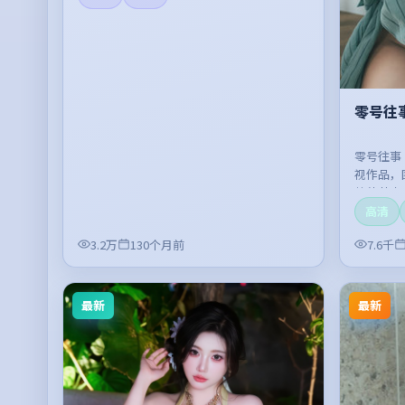
零号往
零号往事
视作品，
整体节奏
高清
3.2万
130个月前
7.6千
最新
最新