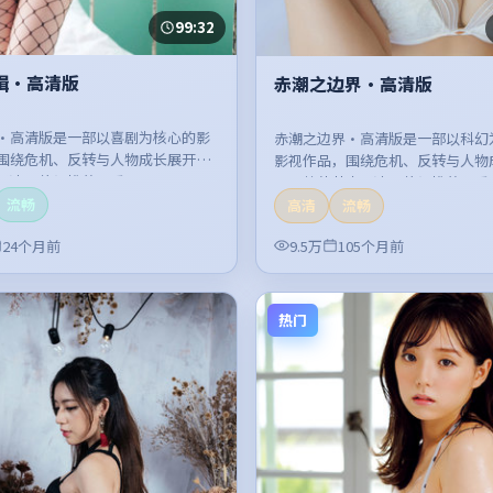
99:32
缉·高清版
赤潮之边界·高清版
·高清版是一部以喜剧为核心的影
赤潮之边界·高清版是一部以科幻
围绕危机、反转与人物成长展开，
影视作品，围绕危机、反转与人物
紧凑，值得推荐观看。
开，整体节奏紧凑，值得推荐观看
流畅
高清
流畅
24个月前
9.5万
105个月前
热门