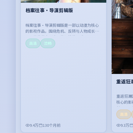
档案往事·导演剪辑版
档案往事·导演剪辑版是一部以动漫为核心
的影视作品，围绕危机、反转与人物成长展
开，整体节奏紧凑，值得推荐观看。
高清
流畅
重返狂
重返狂潮
核心的影
长展开，
高清
9.4万
130个月前
9.3万