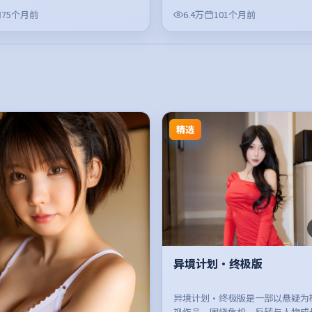
75个月前
6.4万
101个月前
精选
异境计划·终极版
异境计划·终极版是一部以悬疑为
视作品，围绕危机、反转与人物成