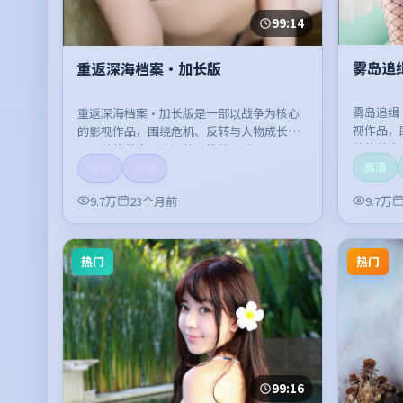
99:14
雾岛追
重返深海档案·加长版
雾岛追缉
重返深海档案·加长版是一部以战争为核心
视作品，
的影视作品，围绕危机、反转与人物成长展
整体节奏
开，整体节奏紧凑，值得推荐观看。
高清
高清
流畅
9.7万
23个月前
9.7万
热门
热门
99:16