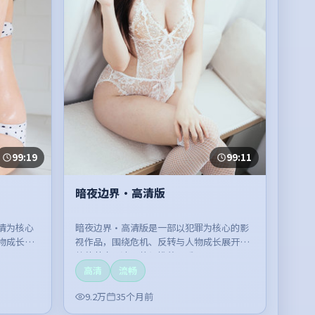
99:19
99:11
暗夜边界·高清版
情为核心
暗夜边界·高清版是一部以犯罪为核心的影
物成长展
视作品，围绕危机、反转与人物成长展开，
。
整体节奏紧凑，值得推荐观看。
高清
流畅
9.2万
35个月前