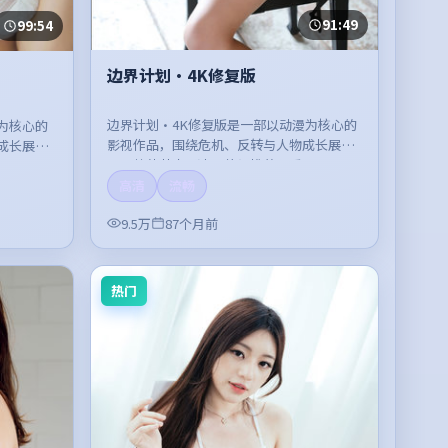
91:49
99:54
边界计划·4K修复版
边界计划·4K修复版是一部以动漫为核心的
为核心的
影视作品，围绕危机、反转与人物成长展
成长展
开，整体节奏紧凑，值得推荐观看。
。
高清
流畅
9.5万
87个月前
热门