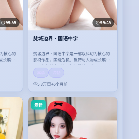
99:55
99:45
焚城边界·国语中字
漫为核心的
焚城边界·国语中字是一部以科幻为核心的
成长展
影视作品，围绕危机、反转与人物成长展
。
开，整体节奏紧凑，值得推荐观看。
高清
流畅
5.3万
46个月前
最新